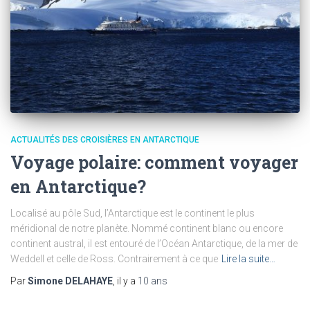
ACTUALITÉS DES CROISIÈRES EN ANTARCTIQUE
Voyage polaire: comment voyager
en Antarctique?
Localisé au pôle Sud, l’Antarctique est le continent le plus
méridional de notre planète. Nommé continent blanc ou encore
continent austral, il est entouré de l’Océan Antarctique, de la mer de
Weddell et celle de Ross. Contrairement à ce que
Lire la suite…
Par
Simone DELAHAYE
, il y a
10 ans