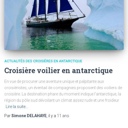
ACTUALITÉS DES CROISIÈRES EN ANTARCTIQUE
Croisière voilier en antarctique
En vue de procurer une aventure unique et palpitante aux
croisiéristes, un éventail de compagnies proposent des voiliers de
croisière. La destination phare du moment indique l’antarctique, la
région du pôle sud dévoilant un climat assez rude et une froideur
Lire la suite…
Par
Simone DELAHAYE
, il y a
11 ans