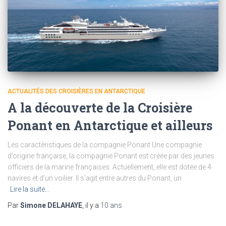
ACTUALITÉS DES CROISIÈRES EN ANTARCTIQUE
A la découverte de la Croisière
Ponant en Antarctique et ailleurs
Les caractéristiques de la compagnie Ponant Une compagnie
d’origine française, la compagnie Ponant est créée par des jeunes
officiers de la marine françaises. Actuellement, elle est dotée de 4
navires et d’un voilier. Il s’agit entre autres du Ponant, un
Lire la suite…
Par
Simone DELAHAYE
, il y a
10 ans