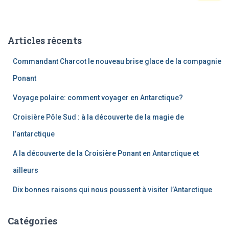
publications
c
h
e
Articles récents
r
c
Commandant Charcot le nouveau brise glace de la compagnie
h
e
Ponant
r
Voyage polaire: comment voyager en Antarctique?
:
Croisière Pôle Sud : à la découverte de la magie de
l’antarctique
A la découverte de la Croisière Ponant en Antarctique et
ailleurs
Dix bonnes raisons qui nous poussent à visiter l’Antarctique
Catégories