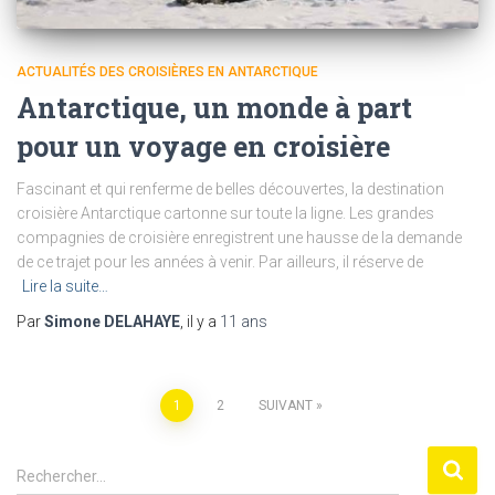
ACTUALITÉS DES CROISIÈRES EN ANTARCTIQUE
Antarctique, un monde à part
pour un voyage en croisière
Fascinant et qui renferme de belles découvertes, la destination
croisière Antarctique cartonne sur toute la ligne. Les grandes
compagnies de croisière enregistrent une hausse de la demande
de ce trajet pour les années à venir. Par ailleurs, il réserve de
Lire la suite…
Par
Simone DELAHAYE
, il y a
11 ans
Pagination
1
2
SUIVANT
des
R
Rechercher…
e