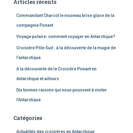
Articles récents
r
c
Commandant Charcot le nouveau brise glace de la
h
e
compagnie Ponant
r
Voyage polaire: comment voyager en Antarctique?
:
Croisière Pôle Sud : à la découverte de la magie de
l’antarctique
A la découverte de la Croisière Ponant en
Antarctique et ailleurs
Dix bonnes raisons qui nous poussent à visiter
l’Antarctique
Catégories
Actualités des croisières en Antarctique