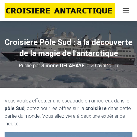
D
É
P
L
I
Croisière Pôle Sud : à la découverte
E
R
de la magie de l’antarctique
L
A
Publié par
Simone DELAHAYE
le
20 avril 2016
N
A
V
I
G
A
Vous voulez effectuer une escapade en amoureux dans le
T
pôle Sud
, optez pour les offres sur la
croisière
dans cette
I
O
partie du monde. Vous allez vivre à deux une expérience
N
inédite.