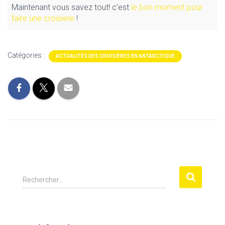
Maintenant vous savez tout! c’est
le bon moment pour
faire une croisiere
!
Catégories :
ACTUALITÉS DES CROISIÈRES EN ANTARCTIQUE
R
Rechercher…
e
c
h
e