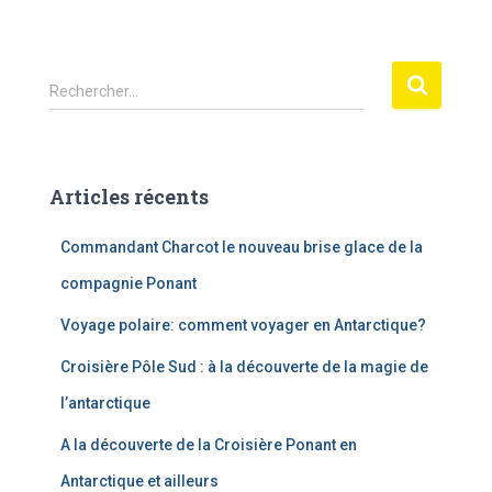
R
Rechercher…
e
c
h
e
Articles récents
r
c
Commandant Charcot le nouveau brise glace de la
h
e
compagnie Ponant
r
Voyage polaire: comment voyager en Antarctique?
:
Croisière Pôle Sud : à la découverte de la magie de
l’antarctique
A la découverte de la Croisière Ponant en
Antarctique et ailleurs