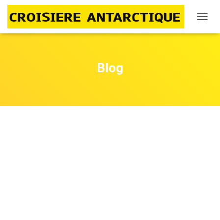
D
É
P
L
I
Blog
E
R
L
A
N
A
V
I
G
A
T
I
O
N